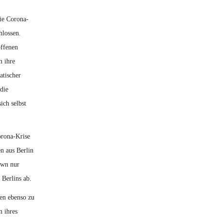
Die Corona-
hlossen.
offenen
m ihre
atischer
die
ich selbst
rona-Krise
n aus Berlin
own nur
 Berlins ab.
en ebenso zu
 ihres