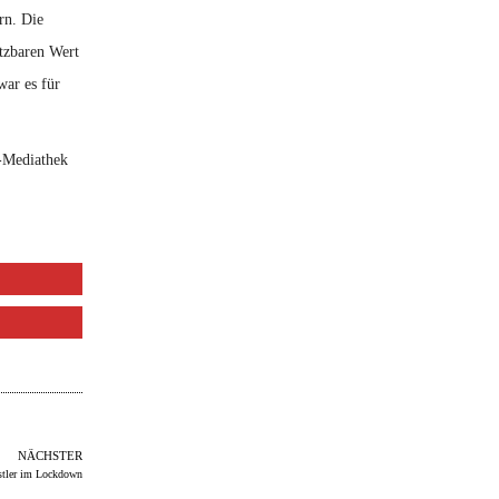
rn. Die
ätzbaren Wert
war es für
-Mediathek
NÄCHSTER
stler im Lockdown