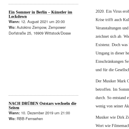
2020. Ein Virus erob
Ein Sommer in Berlin – Künstler im
Lockdown
Krise trifft auch Ku
12. August 2021 um 20:00
Wann:
Autokino Zempow, Zempower
Wo:
Veranstaltungen und 
Dorfstraße 25, 16909 Wittstock/Dosse
zeichnet sich ab. Wi
Existenz. Doch was 
Umgang in dieser he
Einschränkungen Sel
und für die Gesellsc
Der Musiker Mark C
betroffen. Im Somme
durch. So entstand 
NACH DRÜBEN Oststars wechseln die
wenig von seiner Akt
Seiten
10. Dezember 2019 um 21:00
Wann:
Musiker wie Dirk Z
RBB-Fernsehen
Wo:
Wort wie Filmemache