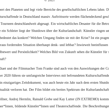
© 2021
ert den Planeten und legt viele Bereiche des gesellschaftlichen Lebens lahm. 
lturschaffende in Deutschland massiv. Auftrittsorte werden flächendeckend gesc
Tourneen deutschlandweit abgesagt. Ein wirtschaftliches Desaster für die Betr
e ein Schleier liegt der Shutdown über der Kulturlandschaft. Künstler ringen u
bedeutet das konkret? Welchen Umgang finden sie mit der Krise? Ist ein pragm
raus fordernden Situation überhaupt denk- und lebbar? Inwieweit beeinflussen 
bstwert und Persönlichkeit? Welches Bild von Zukunft sehen die Künstler für s
haft?
haet und der Filmmacher Tom Franke sind auch von den Auswirkungen der Co
r 2020 führen sie umfangreiche Interviews mit befreundeten Kulturschaffende
ein einzigartiges Zeitdokument, was auch heute ein Jahr nach dem ersten Shutd
ualität verloren hat. Der Film bildet ein breites Spektrum der Kulturlandschaft
öllner, Andrej Hermlin, Rainald Grebe und Kay Lutter (IN EXTREMO) komm
r*Innen, bildende Künstler*Innen und Theaterschaffende. Die Beschreibungen