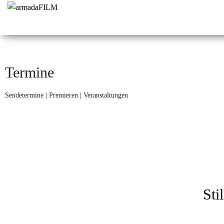
armadaFILM
Film- und
Fernsehproduktion
Termine
Sendetermine | Premieren | Veranstaltungen
Sti