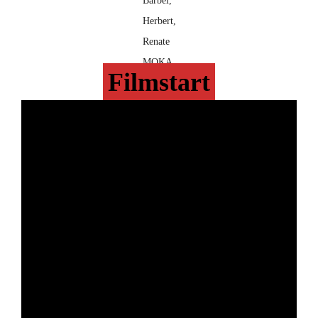
Bärbel,
Herbert,
Renate
MOKA
Filmstart