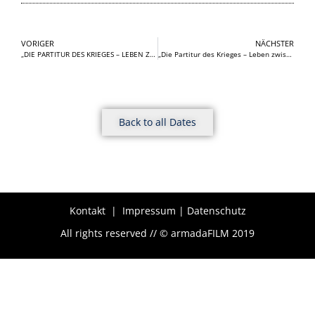
VORIGER
NÄCHSTER
„DIE PARTITUR DES KRIEGES – LEBEN ZWISCHEN DEN FRONTEN“ (DOKUMENTARFILM – LESUNG – MUSIK)
„Die Partitur des Krieges – Leben zwischen den Fronten“ (Dokumentarfilm – Lesung – Musik)
Back to all Dates
Kontakt
|
Impressum | Datenschutz
All rights reserved // © armadaFILM 2019